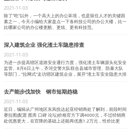
2021-11-03
除了“吃”以外，一个高大上的办公坏境，也是留住人才的关键因
素之一，今天小编给大家盘点一下各科技公司的办公大楼，比一
比哪家公司的办公楼更酷、更炫、更有科技范。
深入建筑企业 强化渣土车隐患排查
2021-11-03
为进一步提高辖区道路安全通行力度，强化渣土车辆源头化安全
监管。8月6日上午，齐河交警大队联合县城市管理、防暴大队
等部门，“拉网式”走访辖区建筑企业，展开“渣土车安全隐患大排
查”活动，有效提高和加强辖区渣土车辆安全隐患源头化管理工
作。
去产能步伐加快 钢市短期趋稳
2021-11-03
近日，编辑从广州地区东风悦达起亚经销商处了解到，前段时间
赛拉图(配置 图库 口碑 论坛)价格官方下调4000元，不过经销商
处优惠更大，在官降的基础上还能再优惠1.2万元，性价比更
高。