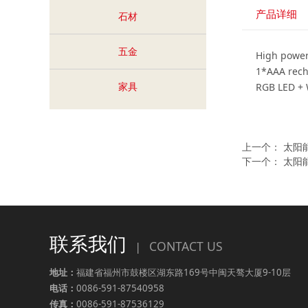
产品详细
石材
五金
High power
1*AAA rech
家具
RGB LED + 
上一个：
太阳
下一个：
太阳
联系我们
CONTACT US
|
地址：
福建省福州市鼓楼区湖东路169号中闽天骜大厦9-10层
电话：
0086-591-87540958
传真：
0086-591-87536129