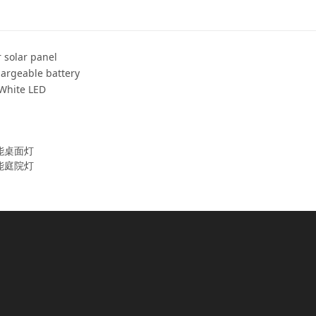
 solar panel
argeable battery
White LED
能桌面灯
能庭院灯