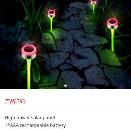
产品详细
High power solar panel
1*AAA rechargeable battery